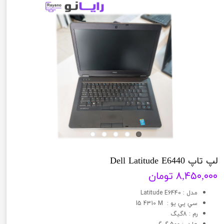
لپ تاپ Dell Latitude E6440
۸,۴۵۰,۰۰۰ تومان
مدل : Latitude E6440
سي پي يو : I5 4310 M
رم : 8گیگ