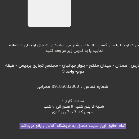
هت ارتباط با ما و کسب اطلاعات بیشتر می توانید از راه های ارتباطی استفاده
نمایید یا به آدرس زیر مراجعه کنید
رس : همدان - میدان مفتح - بلوار جهانیان - مجتمع تجاری پردیس - طبقه
دوم- واحد 9
شماره تماس : 09185032000 محرابی
ساعت کاری :
شنبه تا پنج شنبه 9 صبح الی 8 شب
تحویل کالا 3 تا 7 روز کاری
تمام حقوق این سایت متعلق به فروشگاه آنلاین رایانو می‌باشد.