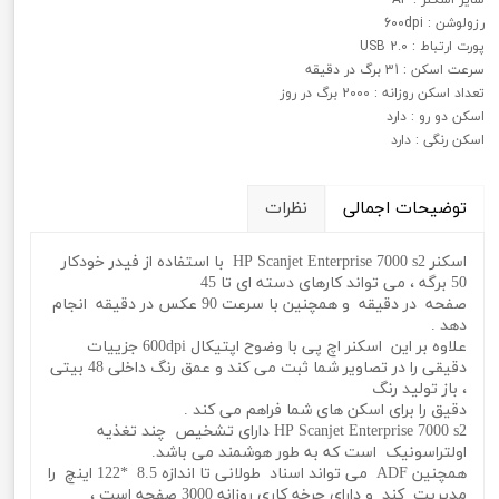
رزولوشن : 600dpi
پورت ارتباط : USB 2.0
سرعت اسکن : 31 برگ در دقیقه
تعداد اسکن روزانه : 2000 برگ در روز
اسکن دو رو : دارد
اسکن رنگی : دارد
توضیحات اجمالی
نظرات
اسکنر HP Scanjet Enterprise 7000 s2 با استفاده از فیدر خودکار
50 برگه ، می تواند کارهای دسته ای تا 45
صفحه در دقیقه و همچنین با سرعت 90 عکس در دقیقه انجام
دهد .
علاوه بر این اسکنر اچ پی با وضوح اپتیکال 600dpi جزییات
دقیقی را در تصاویر شما ثبت می کند و عمق رنگ داخلی 48 بیتی
، باز تولید رنگ
دقیق را برای اسکن های شما فراهم می کند .
HP Scanjet Enterprise 7000 s2 دارای تشخیص چند تغذیه
اولتراسونیک است که به طور هوشمند می باشد.
همچنین ADF می تواند اسناد طولانی تا اندازه 8.5 *122 اینچ را
مدیریت کند و دارای چرخه کاری روزانه 3000 صفحه است ،