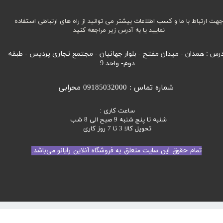
هت ارتباط با ما و کسب اطلاعات بیشتر می توانید از راه های ارتباطی استفاده
نمایید یا به آدرس زیر مراجعه کنید
رس : همدان - میدان مفتح - بلوار جهانیان - مجتمع تجاری پردیس - طبقه
دوم- واحد 9
شماره تماس : 09185032000 محرابی
ساعت کاری :
شنبه تا پنج شنبه 9 صبح الی 8 شب
تحویل کالا 3 تا 7 روز کاری
تمام حقوق این سایت متعلق به فروشگاه آنلاین رایانو می‌باشد.