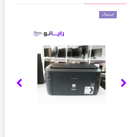
استوک