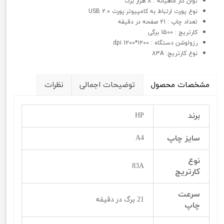
توان کار ماهیانه : 8 هزار برگ
نوع پورت ارتباط به کامپیوتر:پورت USB 2.0
تعداد چاپ : 21 صفحه در دقیقه
کارتریج : 1500 برگی
رزولوشن دستگاه : 1200*1200 dpi
نوع کارتریج: 83A
مشخصات محصول
توضیحات اجمالی
نظرات
برند
HP
سایز چاپ
A4
نوع
83A
کارتریج
سرعت
21 برگ در دقیقه
چاپ