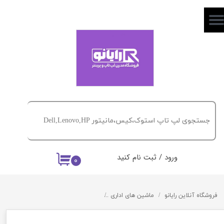
حساب کاربری من
تغییر گذر واژه
سفارشات
خروج از حساب کاربری
ورود
/
ثبت نام کنید
۰
فروشگاه آنلاین رایانو
ماشین های اداری
پرینتر HP Laserjet Pro MFP M127fn