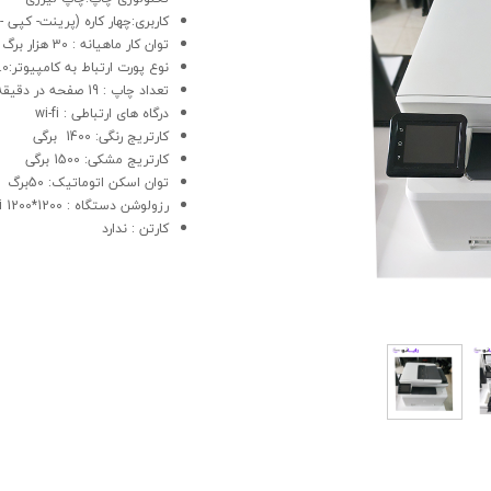
کاربری:چهار کاره (پرینت- کپی 
توان کار ماهیانه : 30 هزار برگ
نوع پورت ارتباط به کامپیوتر:USB 2.0-شبکه
تعداد چاپ : 19 صفحه در دقیقه
درگاه های ارتباطی : wi-fi
کارتریج رنگی: 1400 برگی
کارتریج مشکی: 1500 برگی
توان اسکن اتوماتیک: 50برگ
رزولوشن دستگاه : 1200*1200 dpi
کارتن : ندارد