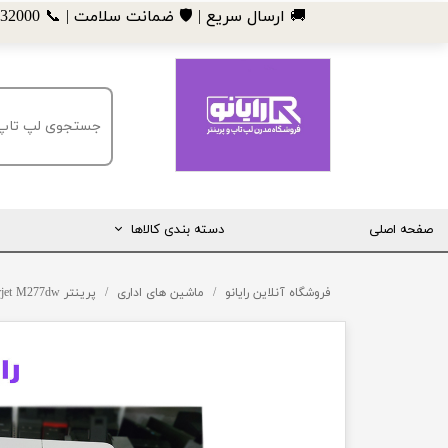
​🚚 ارسال سریع | 🛡️ ضمانت سلامت | 📞 09185032000
صفحه اصلی
دسته بندی کالاها
مانیتور
فروشگاه آنلاین رایانو
ماشین های اداری
پرینتر HP Lserjet M277dw
لپ تاپ
مینی کیس
قطعات کامپیوتر
ماشین های اداری (پرینتر، کپی و ...)