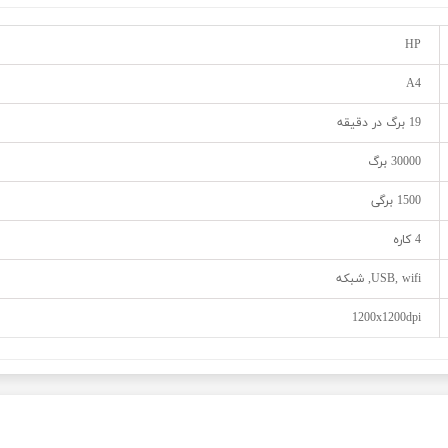
HP
A4
19 برگ در دقیقه
30000 برگ
1500 برگی
4 کاره
USB, wifi, شبکه
1200x1200dpi