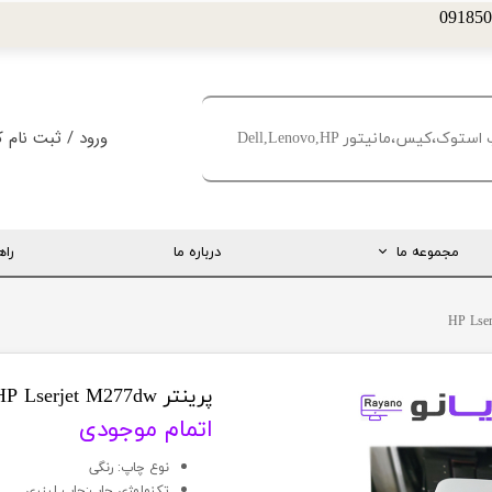
ورود
/
ثبت نام ک
حساب کاربری من
تغییر گذر واژه
مجموعه ما
درباره ما
راه
سفارشات
خروج از حساب کا
ارتباط مستقیم با مدیریت
اینستاگرام
تلگرام
پرینتر HP Lserjet M277dw
اتمام موجودی
تماس با ما
نوع چاپ: رنگی
درخواست پشتیبانی
تکنولوژی چاپ:چاپ لیزری