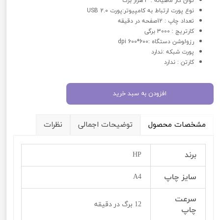
توان کار ماهیانه : 3 هزار برگ
نوع پورت ارتباط به کامپیوتر:پورت USB 2.0
تعداد چاپ : 12صفحه در دقیقه
کارتریج : 3000 برگی
رزولوشن دستگاه :600*600 dpi
پورت شبکه :ندارد
کارتن : ندارد
افزودن به سبد خرید
مشخصات محصول
توضیحات اجمالی
نظرات
برند
HP
سایز چاپ
A4
سرعت
12 برگ در دقیقه
چاپ