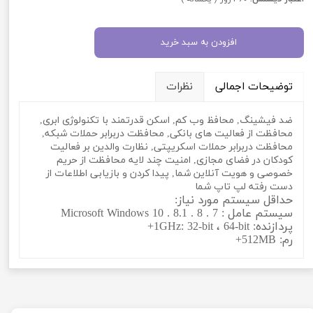
افزودن به سبد خرید
توضیحات اجمالی
نظرات
ضد فیشینگ, محافظ وب کم, اسکن قدرتمند با تکنولوژی ابری,
محافظت از فعالیت های بانکی, محافظت دربرابر حملات شبکه,
محافظت دربرابر حملات اسکریپتی, نظارت والدین بر فعالیت
کودکان در فضای مجازی, امنیت چند لایه محافظت از حریم
خصوصی و هویت آنلاین شما, پیدا کردن و بازیابی اطلاعات از
دست رفته لپ تاپ شما
حداقل سیستم مورد نیاز:
سیستم عامل : Microsoft Windows 10 . 8.1 . 8 . 7
پردازنده: 1GHz: 32-bit ، 64-bit+
رم: 512MB+