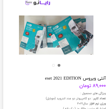
آنتی ویروس eset 2021 EDITION
۸۹,۰۰۰ تومان
ویژگی های محصول :
تعداد کاربر :
دو کامپیوتر دو عدد اندروید (موبایل)
ورژن نرم افزار:
سال2021
اعتبار لایسنس:
360 روز ( یکساله )