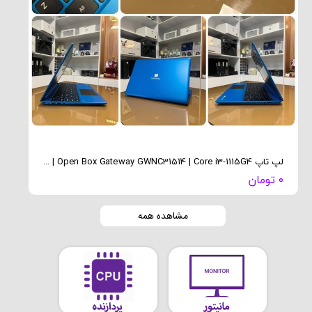
لپ تاپ Open Box Gateway GWNC31514 | Core i3-1115G4 | رم 4 گیگ | SSD 256 گیگ
۰ تومان
۰ تومان
مشاهده همه