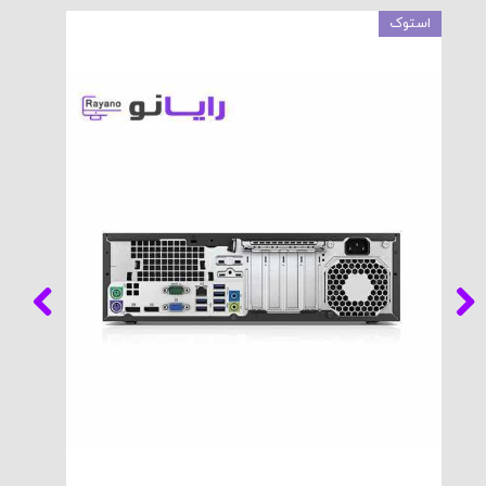
استوک
استوک