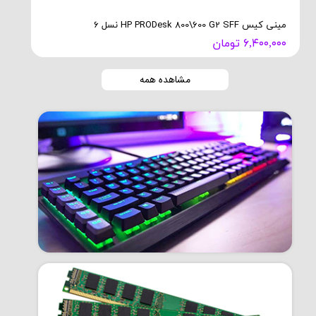
مینی کیس HP PRODesk 800\600 G2 SFF نسل 6
۶,۴۰۰,۰۰۰ تومان
۰ تومان
مشاهده همه