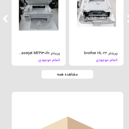
پرینتر brother HL-22
پرینتر HP Laserjet MFP130fn
پرینت
اتمام موجودی
اتمام موجودی
ات
مشاهده همه