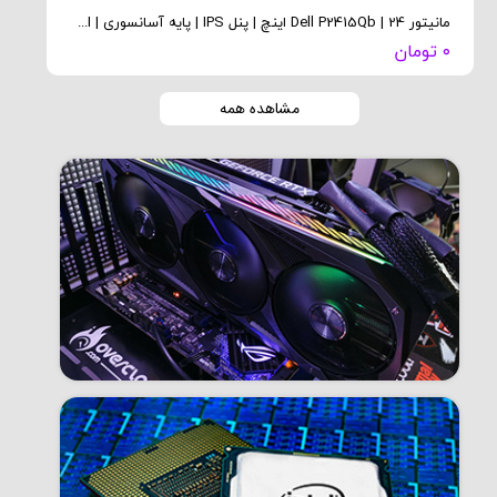
مانیتور Dell P2415Qb | 24 اینچ | پنل IPS | پایه آسانسوری | HDMI و DisplayPort
۰ تومان
مشاهده همه