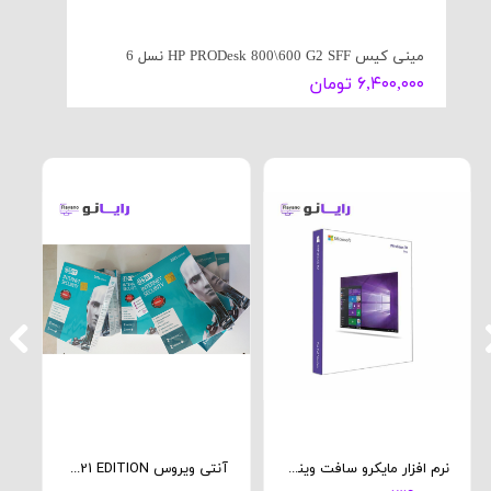
مینی کیس HP PRODesk 800\600 G2 SFF نسل 6
پرینتر aserjet 1200
۶,۴۰۰,۰۰۰ تومان
۹۸۰,۰۰۰
نرم افزار مایکرو سافت ویندوز 10 پرو
آنتی ویروس eset 2021 EDITION
ما