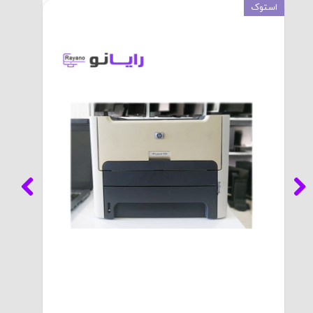
استوک
استوک