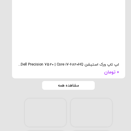
لپ تاپ ورک استیشن Dell Precision 7520 | Core i7-6820HQ | رم 8 گیگ | SSD 256 | Quadro M2200 4GB
۰ تومان
۰ تومان
مشاهده همه