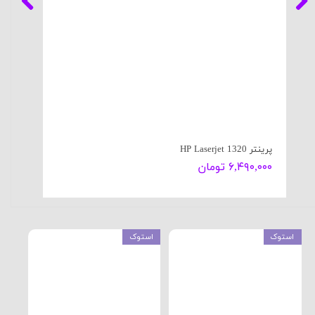
پرینتر HP Laserjet 1320
۶,۴۹۰,۰۰۰ تومان
استوک
استوک
است