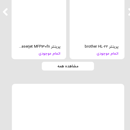
پرینتر brother HL-22
پرینتر HP Laserjet MFP130fn
پرینت
اتمام موجودی
اتمام موجودی
ات
مشاهده همه