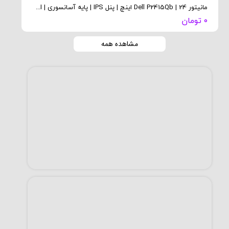
مانیتور Dell P2415Qb | 24 اینچ | پنل IPS | پایه آسانسوری | HDMI و DisplayPort
۰ تومان
مشاهده همه