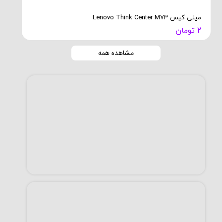
مینی کیس Lenovo Think Center M73
مینی ک
۲ تومان
۰۰۰
مشاهده همه