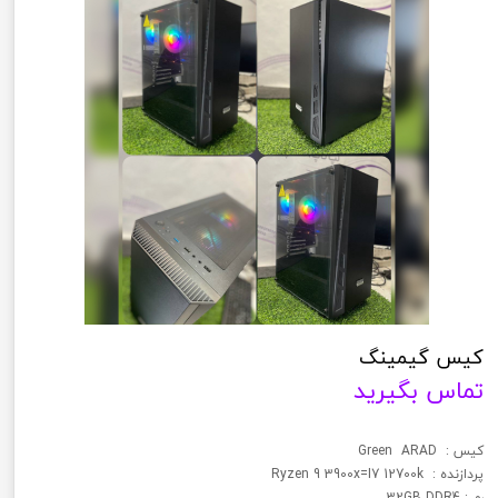
کیس گیمینگ
تماس بگیرید
کیس : Green ARAD
پردازنده : Ryzen 9 3900x=I7 12700k
رم : 32GB DDR4