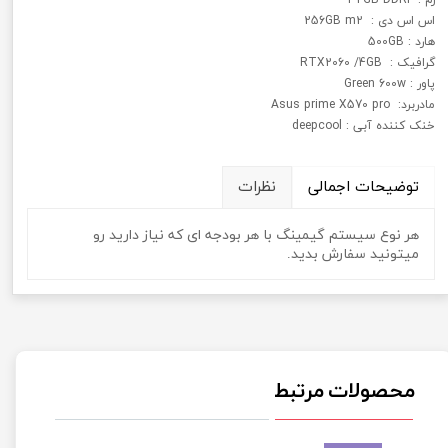
اس اس دی : 256GB m2
هارد : 500GB
گرافیک : RTX2060 /4GB
پاور : Green 600w
مادربرد: Asus prime X570 pro
خنک کننده آبی : deepcool
توضیحات اجمالی
نظرات
هر نوع سیستم گیمینگ با هر بودجه ای که نیاز دارید رو
میتونید سفارش بدید.
محصولات مرتبط