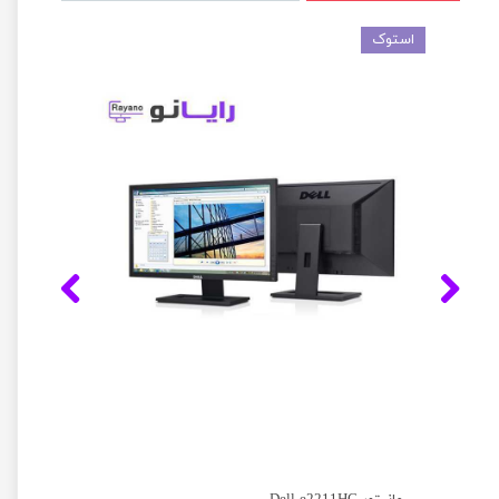
استوک