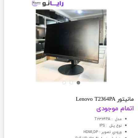
مانیتور Lenovo T2364PA
اتمام موجودی
مدل : T2364PA
نوع پنل : IPS
ورودي تصوير : HDMI,DP