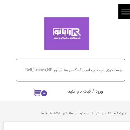
حساب کاربری من
تغییر گذر واژه
سفارشات
خروج از حساب کاربری
ورود
/
ثبت نام کنید
۰
فروشگاه آنلاین رایانو
مانیتور
مانیتور Acer B226WL