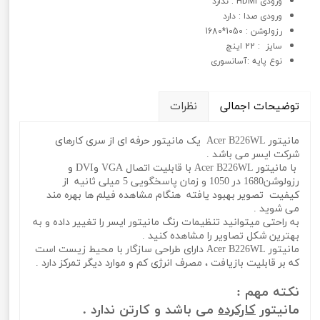
ورودی HDMI : ندارد
ورودی صدا : دارد
رزولوشن : 1050*1680
سايز : 22 اینچ
نوع پايه :آسانسوری
توضیحات اجمالی
نظرات
مانیتور Acer B226WL یک مانیتور حرفه ای از سری کارهای
شرکت ایسر می باشد .
با مانیتور Acer B226WL با قابلیت اتصال VGA وDVI و
رزولوشن1680 در 1050 و زمان پاسخگویی 5 میلی ثانیه از
کیفیت تصویر بهبود یافته هنگام مشاهده فیلم ها بهره مند
می شوید .
به راحتی میتوانید تنظیمات رنگ مانیتور ایسر را تغییر داده و به
بهترین شکل تصاویر را مشاهده کنید .
مانیتور Acer B226WL دارای طراحی سازگار با محیط زیست است
که بر قابلیت بازیافت ، مصرف انرژی کم و موارد دیگر تمرکز دارد .
نکته مهم :
مانیتور
کارکرده
می باشد و کارتن ندارد .