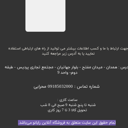
هت ارتباط با ما و کسب اطلاعات بیشتر می توانید از راه های ارتباطی استفاده
نمایید یا به آدرس زیر مراجعه کنید
رس : همدان - میدان مفتح - بلوار جهانیان - مجتمع تجاری پردیس - طبقه
دوم- واحد 9
شماره تماس : 09185032000 محرابی
ساعت کاری :
شنبه تا پنج شنبه 9 صبح الی 8 شب
تحویل کالا 3 تا 7 روز کاری
تمام حقوق این سایت متعلق به فروشگاه آنلاین رایانو می‌باشد.