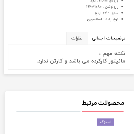
ورودی HDMI : دارد
رزولوشن : 1080*1920
سايز : 27 اینچ
نوع پايه : آسانسوری
توضیحات اجمالی
نظرات
نکته مهم :
مانیتور
کارکرده
می باشد و کارتن ندارد.
محصولات مرتبط
استوک