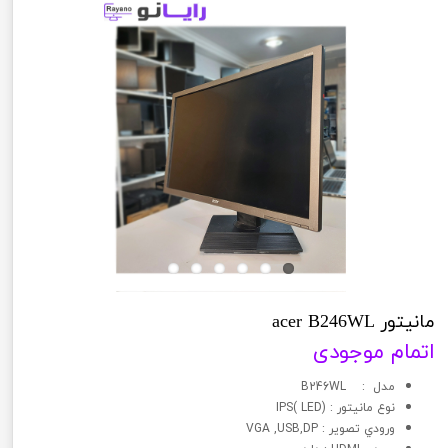
مانیتور acer B246WL
اتمام موجودی
مدل : B246WL
نوع مانيتور : (LED )IPS
ورودي تصوير : VGA ,USB,DP