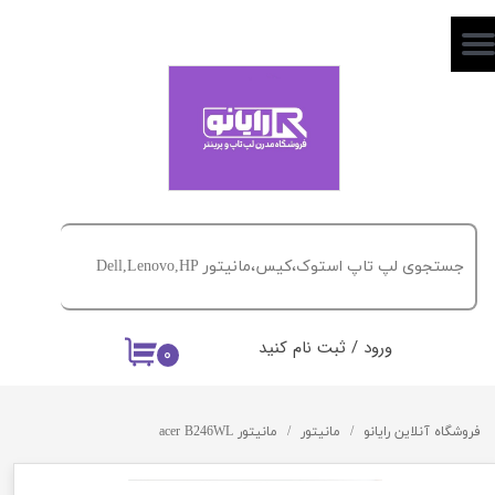
حساب کاربری من
تغییر گذر واژه
سفارشات
خروج از حساب کاربری
ورود
/
ثبت نام کنید
۰
فروشگاه آنلاین رایانو
مانیتور
مانیتور acer B246WL