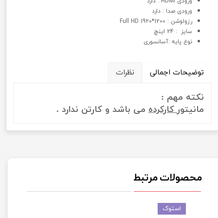
ورودی HDMI : دارد
ورودی صدا : دارد
رزولوشن : 1200*1920 Full HD
سايز : 24 اینچ
نوع پايه :آسانسوری
توضیحات اجمالی
نظرات
نکته مهم :
مانیتور
کارکرده
می باشد و کارتن ندارد .
محصولات مرتبط
استوک