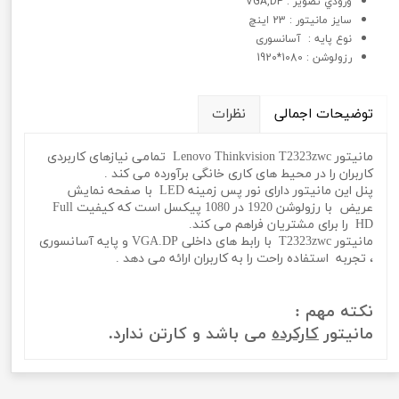
ورودي تصوير : VGA,DP
سايز مانیتور : 23 اینچ
نوع پايه : آسانسوری
رزولوشن : 1080*1920
توضیحات اجمالی
نظرات
مانیتور Lenovo Thinkvision T2323zwc تمامی نیازهای کاربردی
کاربران را در محیط های کاری خانگی برآورده می کند .
پنل این مانیتور دارای نور پس زمینه LED با صفحه نمایش
عریض با رزولوشن 1920 در 1080 پیکسل است که کیفیت Full
HD را برای مشتریان فراهم می کند.
مانیتور T2323zwc با رابط های داخلی VGA.DP و پایه آسانسوری
، تجربه استفاده راحت را به کاربران ارائه می دهد .
نکته مهم :
مانیتور
کارکرده
می باشد و کارتن ندارد.