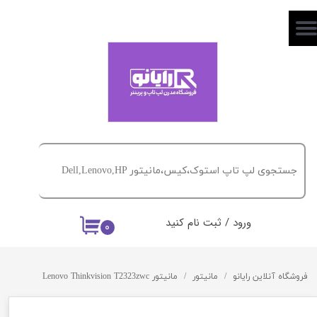
حساب کاربری من
تغییر گذر واژه
سفارشات
خروج از حساب کاربری
ورود
/
ثبت نام کنید
۰
فروشگاه آنلاین رایانو
مانیتور
مانیتور Lenovo Thinkvision T2323zwc