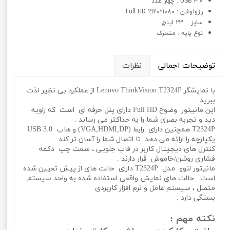
USB 3.0 : چهار عدد
رزولوشن : 1080*1920 Full HD
سايز : 23 اینچ
نوع پايه : متحرک
توضیحات اجمالی
نظرات
با نمایشگر Lenovo ThinkVision T2324P از عملکرد بی نظیر لذت
ببرید .
این مانیتور وضوح Full HD دارای پنل حرفه ای است که زاویه
دید و تجربه بصری شما را به حداکثر می رساند .
T2324P همچنین دارای رابط (VGA,HDMI,DP) و هاب USB 3.0
یکپارچه را ارائه می دهد تا اتصال شما را آسان تر کند .
کنترل های دیجیتال کاربر در قاب جلویی ، سمت چپ دکمه
فشاری روشن/خاموش قرار دارند .
مانیتور لنوو مدل T2324P دارای حالت های از پیش تعیین شده
است . حالت های نمایش واقعی استفاده شده به واحد سیستم
متصل ، سیستم عامل و نرم افزار کاربردی
بستگی دارد .
نکته مهم :