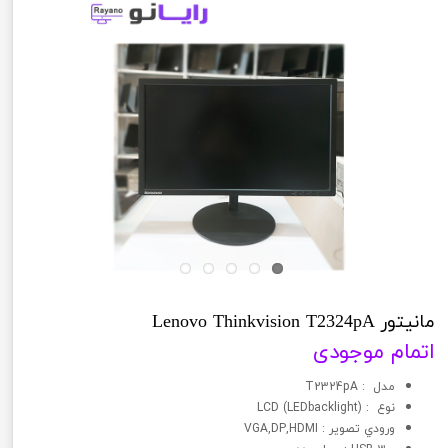
مانیتور Lenovo Thinkvision T2324pA
اتمام موجودی
مدل : T2324pA
نوع : (LCD (LEDbacklight
ورودي تصوير : VGA,DP,HDMI