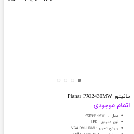
مانیتور Planar PXl2430MW
اتمام موجودی
مدل : PXl2430MW
نوع مانيتور : LED
ورودي تصوير : VGA DVI،HDMI