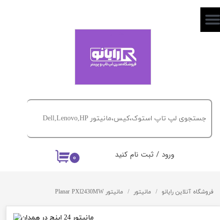
حساب کاربری من
تغییر گذر واژه
سفارشات
خروج از حساب کاربری
ورود
/
ثبت نام کنید
۰
فروشگاه آنلاین رایانو
مانیتور
مانیتور Planar PXl2430MW