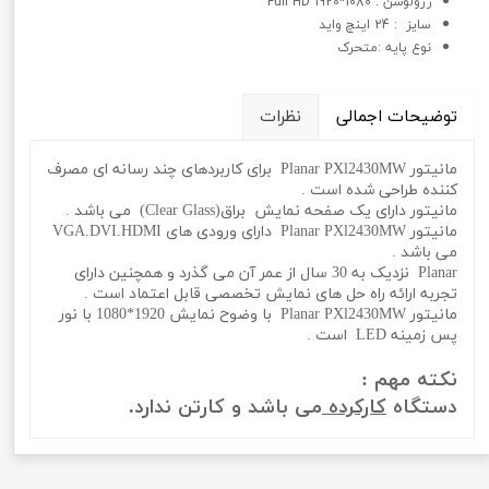
رزولوشن : 1080*1920 Full HD
سايز : 24 اینچ واید
نوع پايه :متحرک
توضیحات اجمالی
نظرات
مانیتور Planar PXl2430MW برای کاربردهای چند رسانه ای مصرف
کننده طراحی شده است .
مانیتور دارای یک صفحه نمایش براق(Clear Glass) می باشد .
مانیتور Planar PXl2430MW دارای ورودی های VGA.DVI.HDMI
می باشد .
Planar نزدیک به 30 سال از عمر آن می گذرد و همچنین دارای
تجربه ارائه راه حل های نمایش تخصصی قابل اعتماد است .
مانیتور Planar PXl2430MW با وضوح نمایش 1920*1080 با نور
پس زمینه LED است .
نکته مهم :
دستگاه
کارکرده
می باشد و کارتن ندارد.