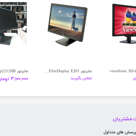
مانیتور HP EliteDisplay E201
مانیتور Dell p2212HB
ی
تماس بگیرید
۳,۱۰۰,۰۰۰ تومان
 مشتریان
پرسش های متداول