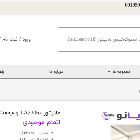
ورود
/
ثبت نام ک
حساب کاربری من
تغییر گذر واژه
مجموعه ما
درباره ما
راه
سفارشات
خروج از حساب کا
ارتباط مستقیم با مدیریت
اینستاگرام
تلگرام
مانیتور HP Compaq LA2306x
اتمام موجودی
تماس با ما
مدل : LA2306x
درخواست پشتیبانی
نوع مانيتور : LED