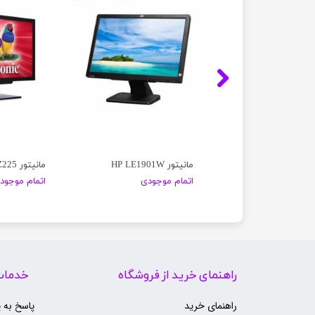
LG
مانیتور HP LE1901W
مانیتور viewSonic SD-Z225
موجودی
اتمام موجودی
اتمام موجود
راهنمای خرید از فروشگاه
خدمات
راهنمای خرید
پاسخ به 