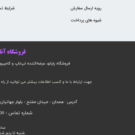
رویه ارسال سفارش
شرایط تس
شیوه های پرداخت
فروشگاه آنلا
فروشگاه رایانو، عرضه‌کننده لپ‌تاپ و کامپیوتر است
جهت ارتباط با ما و کسب اطلاعات بیشتر می توانید از راه 
آدرس : همدان - میدان مفتح - بلوار جهانیان
شماره تماس : 09185032000 محرابی
ساع
شنبه تا پنج شنبه 9 صبح الی