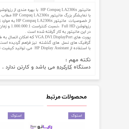
مانیتور HP Compaq LA2306x با بهره مندی از رزولوشن full HD و فناوری نمایشگر خیره کننده یکی از گزینه های عالی برای خرید مانیتوری با ابعاد 23 اینچی است .
با نمایشگر بزرگ مانیتور HP Compaq LA2306x مطاب ، طراحی ها و ویدئوهای خود را در ساختار واقعی تر مشاهده خواهید کرد .
از خصوصیات مانیتور HP Compaq LA2306x به موارد زیر می توان اشاره کرد :
رزولوشن Full HD ،نسبت کنتراست 1.000.000:1 و زمان پاسخ دهی پنج میلی ثانیه ای که برای مشاهده دقیق تر ،مطالب ، تصاویر و ویدئوهای نمایش داده شده ،
در این مانیتور به کار گرفته شده است .
پورت های DVI.DisplayPort
گرافیک های نسل های گذشته نیز فراهم گردیده است 
با استفاده از HP Display Assistant می توانید کیفیت تصاویر را به هر صورت که مد نظرتان است تغییر دهید ، از سرقت تصاویر جلوگیری کرده و در مصرف انرژی صرفه جویی نمایید .
نکته مهم :
دستگاه
کارکرده
می باشد و کارتن ندارد .
محصولات مرتبط
استوک
استوک