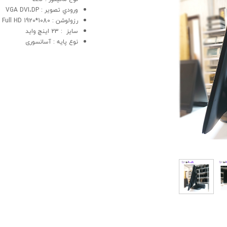
ورودي تصوير : VGA DVI،DP
رزولوشن : 1080*1920 Full HD
سايز : 23 اینچ واید
نوع پايه : آسانسوری