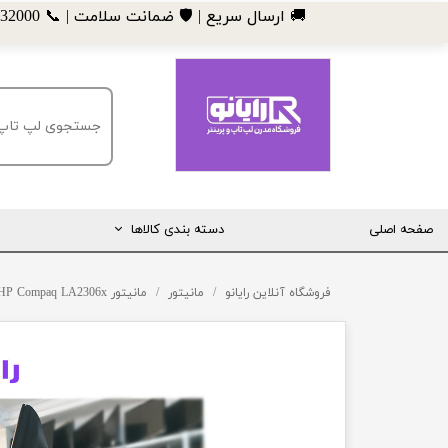
​🚚 ارسال سریع | 🛡️ ضمانت سلامت | 📞 09185032000
صفحه اصلی
دسته بندی کالاها
مانیتور
فروشگاه آنلاین رایانو
مانیتور
مانیتور HP Compaq LA2306x
لپ تاپ
مینی کیس
قطعات کامپیوتر
ماشین های اداری (پرینتر، کپی و ...)