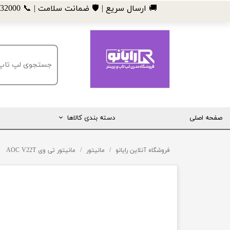
​🚚 ارسال سریع | 🛡️ ضمانت سلامت | 📞 09185032000
صفحه اصلی
دسته بندی کالاها
مانیتور
فروشگاه آنلاین رایانو
مانیتور
مانیتور تی وی AOC V22T
لپ تاپ
مینی کیس
قطعات کامپیوتر
ماشین های اداری (پرینتر، کپی و ...)