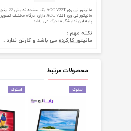
مانیتور تی وی AOC V22T یک صفحه نمایش 22 اینچی با پنل TFT دارد . این مانیتور وارداتی با نسبت نمایش 16:9 رزولوشن 1920 در 1080 با کیفیت Full HD را به شما عرضه می کند .
مانیتور تی وی AOC V22T دارای درگاه مختلف تصویر است . این پورت ها شامل VGA.HDMI .DisplayPort می شود .
پایه این نمایشگر متحرک می باشد .
نکته مهم :
مانیتور
کارکرده
می باشد و کارتن ندارد .
محصولات مرتبط
استوک
استوک