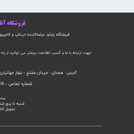
فروشگاه آنلا
فروشگاه رایانو، عرضه‌کننده لپ‌تاپ و کامپیوتر است
جهت ارتباط با ما و کسب اطلاعات بیشتر می توانید از راه 
آدرس : همدان - میدان مفتح - بلوار جهانیان
شماره تماس : 09185032000 محرابی
ساع
شنبه تا پنج شنبه 9 صبح الی
تحویل کالا 3 تا 7 روز ک