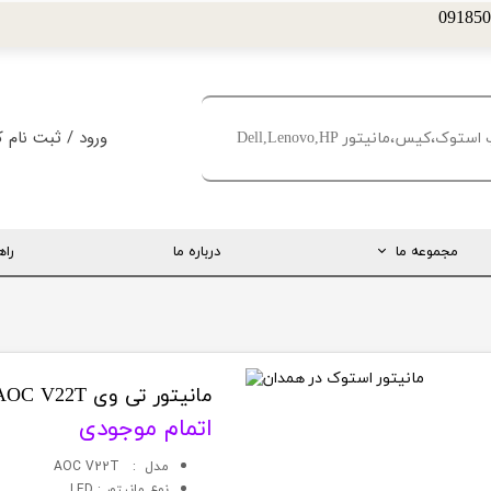
ورود
/
ثبت نام ک
حساب کاربری من
تغییر گذر واژه
مجموعه ما
درباره ما
راه
سفارشات
خروج از حساب کا
ارتباط مستقیم با مدیریت
اینستاگرام
تلگرام
مانیتور تی وی AOC V22T
اتمام موجودی
تماس با ما
مدل : AOC V22T
درخواست پشتیبانی
نوع مانيتور : LED