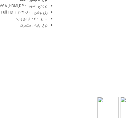
ورودي تصوير : VGA ,HDMI,DP
رزولوشن : 1080*1920 Full HD
سايز : 22 اینچ واید
نوع پايه : متحرک