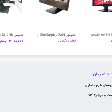
مانیتور HP EliteDisplay E201
مانیتور Dell p2212HB
ی
تماس بگیرید
۳,۱۰۰,۰۰۰ تومان
 مشتریان
پرسش های متداول
ت و مرجوع کالا