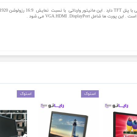
استوک
استوک