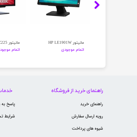
LG
مانیتور HP LE1901W
مانیتور viewSonic SD-Z225
موجودی
اتمام موجودی
اتمام موجود
راهنمای خرید از فروشگاه
خدمات
راهنمای خرید
پاسخ به 
رویه ارسال سفارش
شرایط تس
شیوه های پرداخت