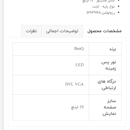
سايز مانیتور : 19 اینچ
نوع پايه : ثابت
رزولوشن:768*1366
مشخصات محصول
توضیحات اجمالی
نظرات
برند
BenQ
نور پس
LED
زمینه
درگاه های
DVI, VGA
ارتباطی
سایز
صفحه
19 اینچ
نمایش