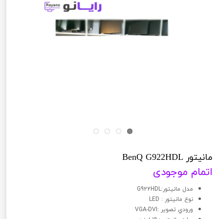
مانیتور BenQ G922HDL
اتمام موجودی
مدل مانیتور:G922HDL
نوع مانيتور : LED
ورودي تصوير :VGA-DVI