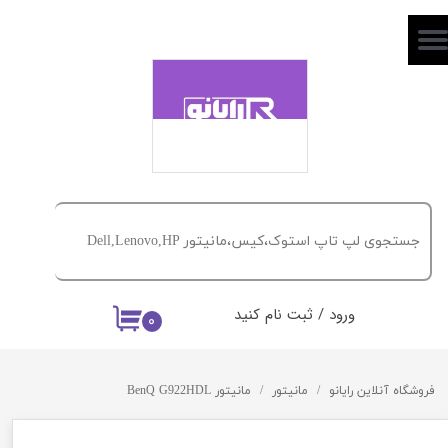
حساب کاربری من
تغییر گذر واژه
سفارشات
خروج از حساب کاربری
ورود
/
ثبت نام کنید
۰
فروشگاه آنلاین رایانو
مانیتور
مانیتور BenQ G922HDL