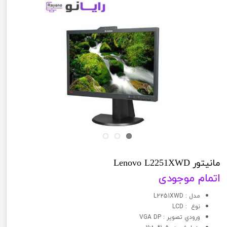
مانیتور Lenovo L2251XWD
اتمام موجودی
مدل : L2251XWD
نوع : LCD
ورودي تصوير : VGA DP