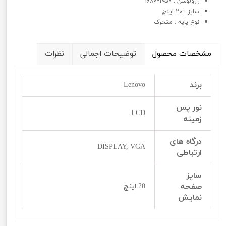
رزولوشن : 1050*1680
سايز : 20 اینچ
نوع پايه : متحرک
مشخصات محصول
توضیحات اجمالی
نظرات
برند
Lenovo
نور پس
LCD
زمینه
درگاه های
DISPLAY, VGA
ارتباطی
سایز
صفحه
20 اینچ
نمایش