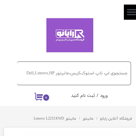
حساب کاربری من
تغییر گذر واژه
سفارشات
خروج از حساب کاربری
ورود
/
ثبت نام کنید
۰
فروشگاه آنلاین رایانو
مانیتور
مانیتور Lenovo L2251XWD