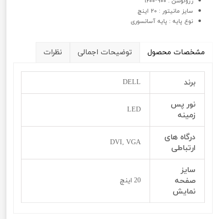
رزولوشن : 900*1600
سايز مانیتور : 20 اینچ
نوع پايه : پایه آسانسوری
مشخصات محصول
توضیحات اجمالی
نظرات
برند
DELL
نور پس
LED
زمینه
درگاه های
DVI, VGA
ارتباطی
سایز
صفحه
20 اینچ
نمایش