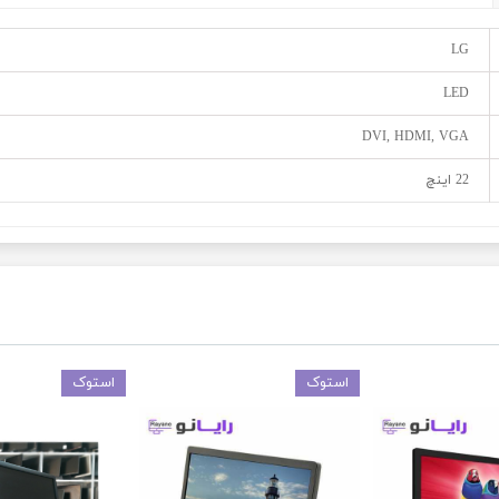
LG
LED
DVI, HDMI, VGA
22 اینچ
استوک
استوک