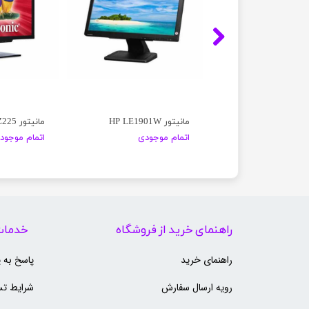
LG
مانیتور HP LE1901W
مانیتور viewSonic SD-Z225
موجودی
اتمام موجودی
اتمام موجود
راهنمای خرید از فروشگاه
خدمات
راهنمای خرید
پاسخ به 
رویه ارسال سفارش
شرایط تس