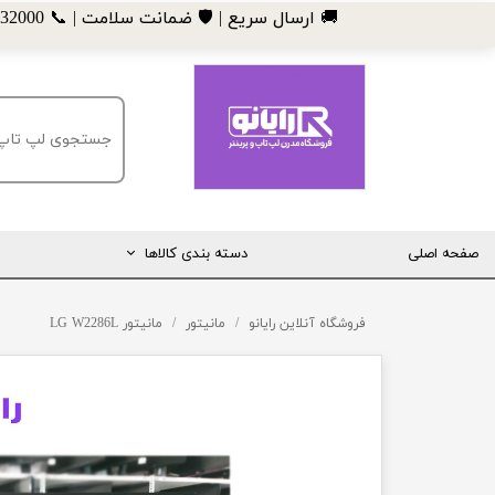
​🚚 ارسال سریع | 🛡️ ضمانت سلامت | 📞 09185032000
صفحه اصلی
دسته بندی کالاها
مانیتور
فروشگاه آنلاین رایانو
مانیتور
مانیتور LG W2286L
لپ تاپ
مینی کیس
قطعات کامپیوتر
ماشین های اداری (پرینتر، کپی و ...)