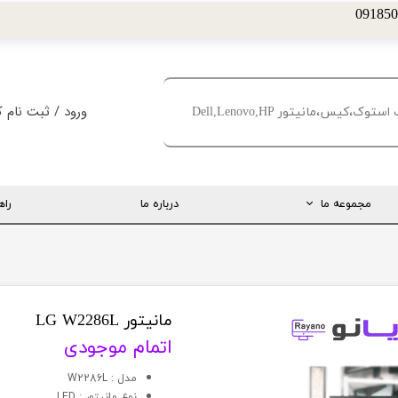
ورود
/
ثبت نام ک
حساب کاربری من
تغییر گذر واژه
مجموعه ما
درباره ما
راه
سفارشات
خروج از حساب کا
ارتباط مستقیم با مدیریت
اینستاگرام
تلگرام
مانیتور LG W2286L
اتمام موجودی
تماس با ما
مدل : W2286L
درخواست پشتیبانی
نوع مانيتور : LED