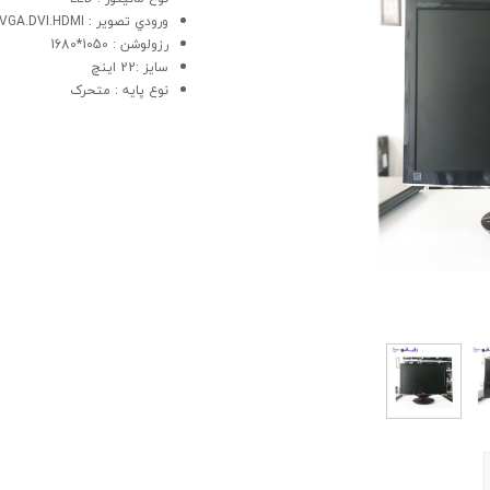
ورودي تصوير : VGA.DVI.HDMI
رزولوشن : 1050*1680
سايز :22 اینچ
نوع پايه : متحرک