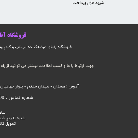
شیوه های پرداخت
فروشگاه آنلا
فروشگاه رایانو، عرضه‌کننده لپ‌تاپ و کامپیوتر است
جهت ارتباط با ما و کسب اطلاعات بیشتر می توانید از راه 
آدرس : همدان - میدان مفتح - بلوار جهانیان
شماره تماس : 09185032000 محرابی
ساع
شنبه تا پنج شنبه 9 صبح الی
تحویل کالا 3 تا 7 روز ک