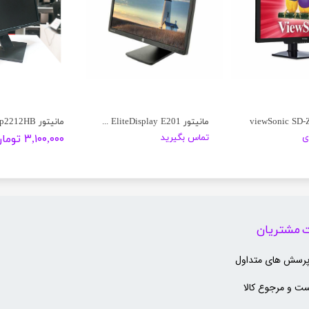
مانیتور HP EliteDisplay E201
مانیتور Dell p2212HB
ی
تماس بگیرید
۳,۱۰۰,۰۰۰ تومان
 مشتریان
پرسش های متداول
ت و مرجوع کالا