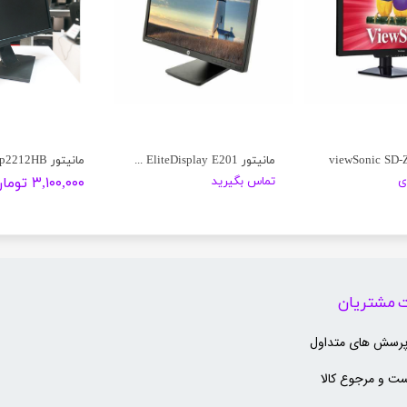
مانیتور HP EliteDisplay E201
مانیتور Dell p2212HB
ی
تماس بگیرید
۳,۱۰۰,۰۰۰ تومان
 مشتریان
پرسش های متداول
ت و مرجوع کالا