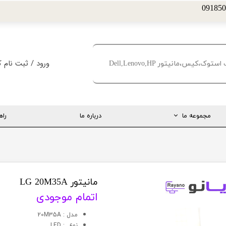
ورود
/
ثبت نام ک
حساب کاربری من
تغییر گذر واژه
مجموعه ما
درباره ما
راه
سفارشات
خروج از حساب کا
ارتباط مستقیم با مدیریت
اینستاگرام
تلگرام
مانیتور LG 20M35A
اتمام موجودی
تماس با ما
مدل : 20M35A
درخواست پشتیبانی
نوع : LED