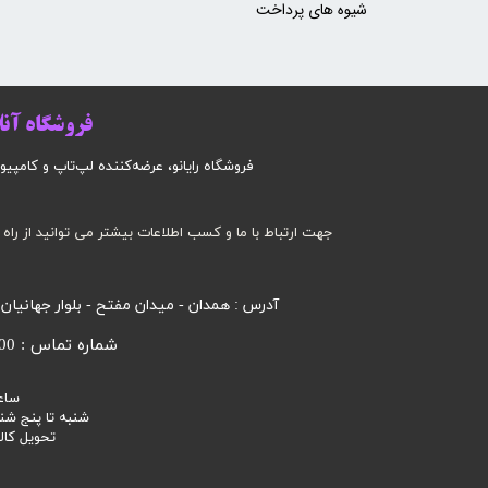
شیوه های پرداخت
فروشگاه آنلا
فروشگاه رایانو، عرضه‌کننده لپ‌تاپ و کامپیوتر است
جهت ارتباط با ما و کسب اطلاعات بیشتر می توانید از راه 
آدرس : همدان - میدان مفتح - بلوار جهانیان
شماره تماس : 09185032000 محرابی
ساع
شنبه تا پنج شنبه 9 صبح الی
تحویل کالا 3 تا 7 روز ک