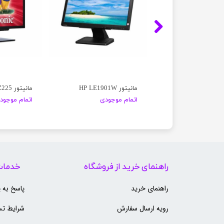
LG
مانیتور HP LE1901W
مانیتور viewSonic SD-Z225
موجودی
اتمام موجودی
اتمام موجود
راهنمای خرید از فروشگاه
خدمات
راهنمای خرید
پاسخ به 
رویه ارسال سفارش
شرایط تس