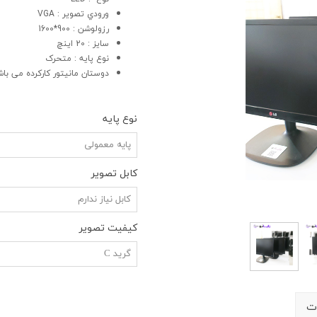
ورودي تصوير : VGA
رزولوشن : 900*1600
سايز : 20 اینچ
نوع پايه : متحرک
دوستان مانیتور کارکرده می باشد
نوع پایه
پایه معمولی
کابل تصویر
کابل نیاز ندارم
کیفیت تصویر
گرید C
ت