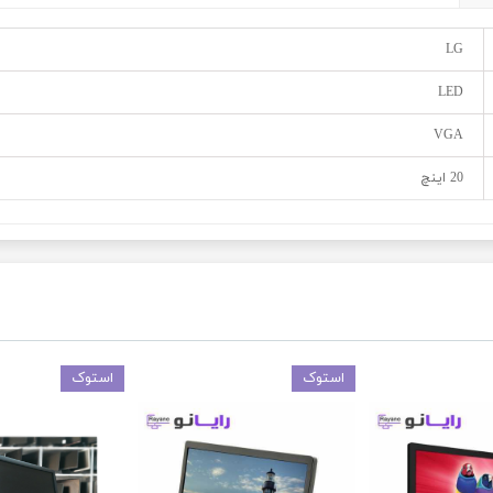
LG
LED
VGA
20 اینچ
استوک
استوک