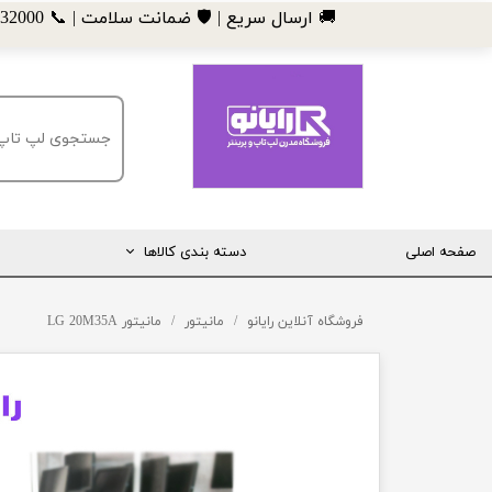
​🚚 ارسال سریع | 🛡️ ضمانت سلامت | 📞 09185032000
صفحه اصلی
دسته بندی کالاها
مانیتور
فروشگاه آنلاین رایانو
مانیتور
مانیتور LG 20M35A
لپ تاپ
مینی کیس
قطعات کامپیوتر
ماشین های اداری (پرینتر، کپی و ...)