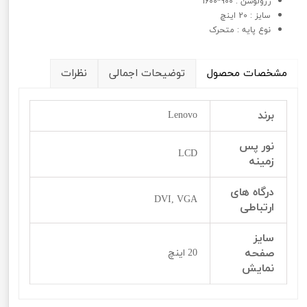
رزولوشن : 900*1600
سايز : 20 اینچ
نوع پايه : متحرک
مشخصات محصول
توضیحات اجمالی
نظرات
برند
Lenovo
نور پس
LCD
زمینه
درگاه های
DVI, VGA
ارتباطی
سایز
صفحه
20 اینچ
نمایش