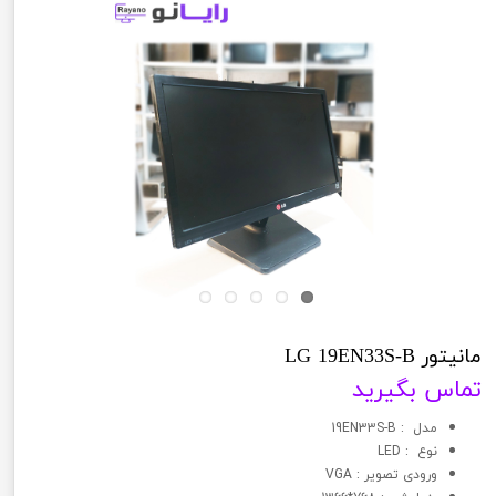
مانیتور LG 19EN33S-B
تماس بگیرید
مدل : 19EN33S-B
نوع : LED
ورودی تصویر : VGA