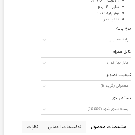
رزولوشن : 768*1366
سایز : 19 اینچ
نوع پایه : ثابت
کارتن :ندارد
نوع پایه
پایه معمولی
کابل همراه
کابل نیاز ندارم
کیفیت تصویر
معمولی (گرید B)
بسته بندی
بسته بندی شود (20.000)
مشخصات محصول
توضیحات اجمالی
نظرات