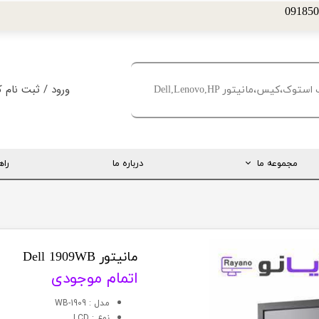
ورود
/
ثبت نام ک
حساب کاربری من
تغییر گذر واژه
مجموعه ما
درباره ما
راه
سفارشات
خروج از حساب کا
ارتباط مستقیم با مدیریت
اینستاگرام
تلگرام
مانیتور Dell 1909WB
اتمام موجودی
تماس با ما
مدل : WB-1909
درخواست پشتیبانی
نوع : LCD