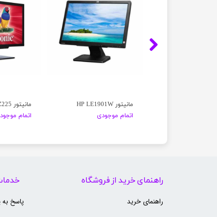
LG
مانیتور HP LE1901W
مانیتور viewSonic SD-Z225
موجودی
اتمام موجودی
اتمام موجود
راهنمای خرید از فروشگاه
خدمات
راهنمای خرید
پاسخ به 