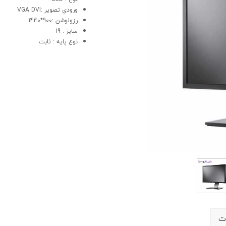
ورودي تصوير :VGA DVI
رزولوشن :900*1440
سايز : 19
نوع پايه : ثابت
ت