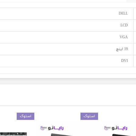
DELL
LCD
VGA
19 اینچ
DVI
استوک
استوک