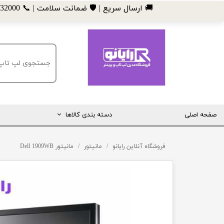
​🚚 ارسال سریع | 🛡️ ضمانت سلامت | 📞 09185032000
صفحه اصلی
دسته بندی کالاها
مانیتور
فروشگاه آنلاین رایانو
مانیتور
مانیتور Dell 1909WB
لپ تاپ
مینی کیس
قطعات کامپیوتر
ماشین های اداری (پرینتر، کپی و ...)