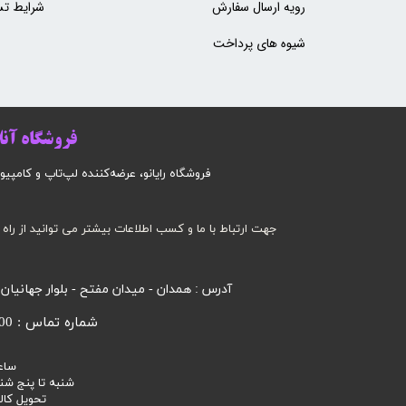
رویه ارسال سفارش
شرایط تس
شیوه های پرداخت
فروشگاه آنلا
فروشگاه رایانو، عرضه‌کننده لپ‌تاپ و کامپیوتر است
جهت ارتباط با ما و کسب اطلاعات بیشتر می توانید از راه 
آدرس : همدان - میدان مفتح - بلوار جهانیان
شماره تماس : 09185032000 محرابی
ساع
شنبه تا پنج شنبه 9 صبح الی
تحویل کالا 3 تا 7 روز ک