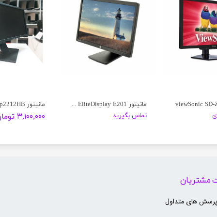
مانیتور HP EliteDisplay E201
مانیتور Dell p2212HB
ی
تماس بگیرید
۳,۱۰۰,۰۰۰ تومان
 مشتریان
پرسش های متداول