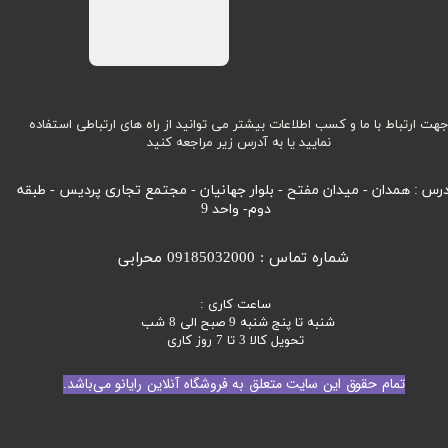
هت ارتباط با ما و کسب اطلاعات بیشتر می توانید از راه های ارتباطی استفاده
نمایید یا به آدرس زیر مراجعه کنید
رس : همدان - میدان مفتح - بلوار جهانیان - مجتمع تجاری پردیس - طبقه
دوم- واحد 9
شماره تماس : 09185032000 محرابی
ساعت کاری :
شنبه تا پنج شنبه 9 صبح الی 8 شب
تحویل کالا 3 تا 7 روز کاری
تمام حقوق این سایت متعلق به فروشگاه آنلاین رایانو می‌باشد.