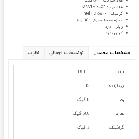
هارد لپ تاپ : 500 گیگ
هارد دوم : MSATA 80GB
گرافيک : Intel HD 5500
اندازه صفحه نمایش : 14 اینچ
رایتر : دارد
کارتن ندارد
مشخصات محصول
توضیحات اجمالی
نظرات
برند
DELL
پردازنده
I5
رم
8 گیگ
هارد
500 گیگ
گرافیک
1 گیگ