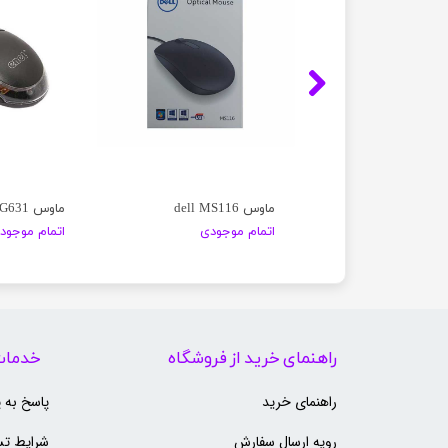
و مدل TM 212
ماوس dell MS116
ماوس enet G631
اتمام موجودی
اتمام موجود
راهنمای خرید از فروشگاه
خدمات
راهنمای خرید
پاسخ به 
رویه ارسال سفارش
شرایط تس