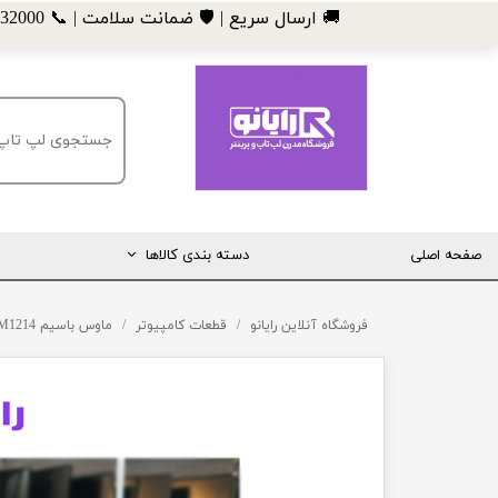
​🚚 ارسال سریع | 🛡️ ضمانت سلامت | 📞 09185032000
صفحه اصلی
دسته بندی کالاها
مانیتور
فروشگاه آنلاین رایانو
قطعات کامپیوتر
ماوس باسیم Beyond BM1214
لپ تاپ
مینی کیس
قطعات کامپیوتر
ماشین های اداری (پرینتر، کپی و ...)