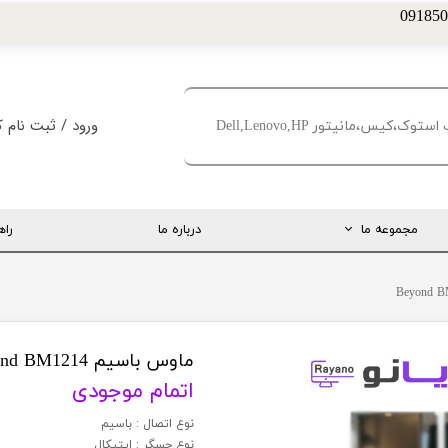
ورود
/
ثبت نام ک
حساب کاربری من
تغییر گذر واژه
مجموعه ما
درباره ما
راه
سفارشات
خروج از حساب کا
ارتباط مستقیم با مدیریت
اینستاگرام
تلگرام
ماوس باسیم Beyond BM1214
اتمام موجودی
تماس با ما
نوع اتصال : باسیم
درخواست پشتیبانی
نوع حسگر : اپتیکال