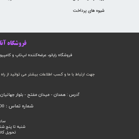
شیوه های پرداخت
فروشگاه آنلا
فروشگاه رایانو، عرضه‌کننده لپ‌تاپ و کامپیوتر است
جهت ارتباط با ما و کسب اطلاعات بیشتر می توانید از راه 
آدرس : همدان - میدان مفتح - بلوار جهانیان
شماره تماس : 09185032000 محرابی
ساع
شنبه تا پنج شنبه 9 صبح الی
تحویل کالا 3 تا 7 روز ک