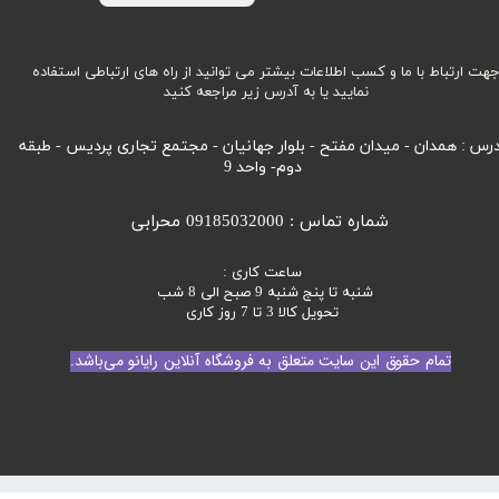
هت ارتباط با ما و کسب اطلاعات بیشتر می توانید از راه های ارتباطی استفاده
نمایید یا به آدرس زیر مراجعه کنید
رس : همدان - میدان مفتح - بلوار جهانیان - مجتمع تجاری پردیس - طبقه
دوم- واحد 9
شماره تماس : 09185032000 محرابی
ساعت کاری :
شنبه تا پنج شنبه 9 صبح الی 8 شب
تحویل کالا 3 تا 7 روز کاری
تمام حقوق این سایت متعلق به فروشگاه آنلاین رایانو می‌باشد.