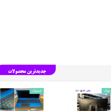
جدیدترین محصولات
توک
استوک
استوک
استوک
استوک
استوک