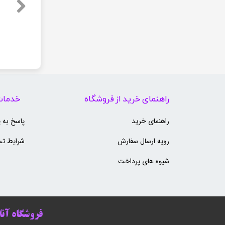
مانیتور Dell 2017h
لپ تاپ HP 250 G7 | Core i5-8265U | رم 8 گیگ | SSD 256 گیگ | 15.6 اینچ | در حد آک
مانیتور HP ProDisplay P240va
لپ تاپ HP Laptop 15-fc0xxx Open Box | Ryzen 3 5425U | رم 16 گیگ | SSD 256 گیگ | 15.6 اینچ
مانیتور msi Pro MP273
۰ تومان
۳,۹۸۰,۰۰۰ تومان
۰ تومان
۷,۸۱۰,۰۰۰ تومان
۰ تومان
راهنمای خرید از فروشگاه
خدمات
راهنمای خرید
پاسخ به 
رویه ارسال سفارش
شرایط تس
شیوه های پرداخت
فروشگاه آنلا