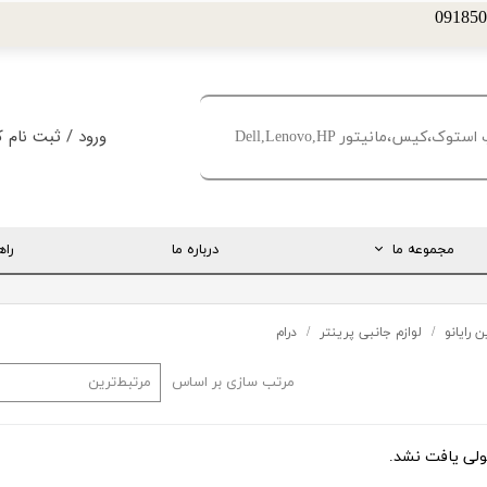
ورود
/
ثبت نام ک
حساب کاربری من
تغییر گذر واژه
مجموعه ما
درباره ما
راه
سفارشات
خروج از حساب کا
ارتباط مستقیم با مدیریت
 رایانو
لوازم جانبی پرینتر
درام
اینستاگرام
مرتب سازی بر اساس
مرتبط‌ترین
تلگرام
تماس با ما
ی یافت نشد.
درخواست پشتیبانی