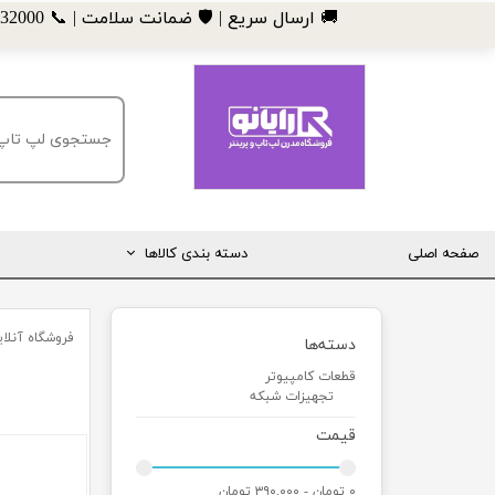
​🚚 ارسال سریع | 🛡️ ضمانت سلامت | 📞 09185032000
صفحه اصلی
دسته بندی کالاها
مانیتور
فروشگاه آنلاین
دسته‌ها
لپ تاپ
قطعات کامپیوتر
مینی کیس
تجهیزات شبکه
قطعات کامپیوتر
قیمت
ماشین های اداری (پرینتر، کپی و ...)
۰ تومان - ۳۹۰,۰۰۰ تومان