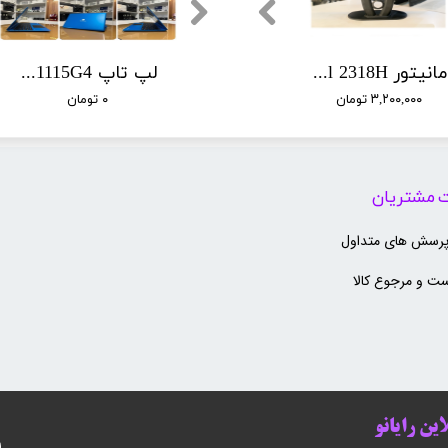
لپ تاپ Microsoft Surface Laptop 3 | Core i5-1035G7 | رم 8 گیگ | SSD 256 | لمسی 2K | در حد آک
مانیتور Dell 2318H
لپ تاپ ورک استیشن Dell Precision 7520 | Core i7-6820HQ | رم 8 گیگ | SSD 256 | Quadro M2200 4GB
مانیتور HP EliteDisplay E231
لپ تاپ Open Box Gateway GWNC31514 | Core i3-1115G4 | رم 4 گیگ | SSD 256 گیگ
۳,۲۰۰,۰۰۰ تومان
۰ تومان
۲,۸۰۰,۰۰۰ تومان
۰ تومان
۰ تومان
۰۰
 مشتریان
پرسش های متداول
ت و مرجوع کالا
ین رایانو