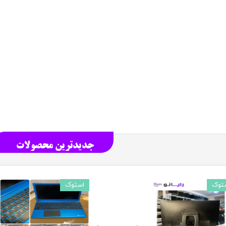
جدیدترین محصولات
توک
استوک
استوک
استوک
استوک
استوک