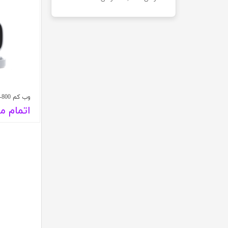
حسابداری
وب کم Microsoft LifeCam VX-800
اتمام م