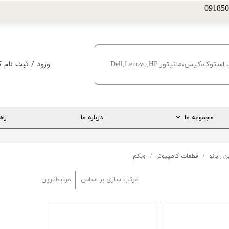
ورود
/
ثبت نام ک
حساب کاربری من
تغییر گذر واژه
مجموعه ما
درباره ما
راه
سفارشات
خروج از حساب کا
ارتباط مستقیم با مدیریت
 رایانو
قطعات کامپیوتر
وبکم
اینستاگرام
مرتب سازی بر اساس
مرتبط‌ترین
تلگرام
تماس با ما
درخواست پشتیبانی