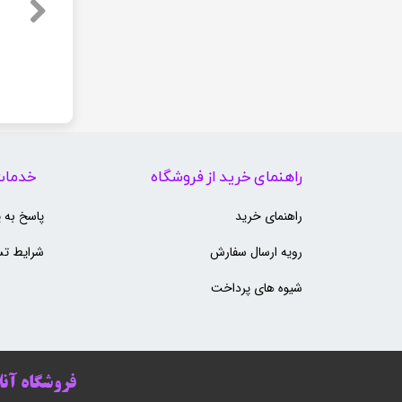
مانیتور Dell 2017h
لپ تاپ HP 250 G7 | Core i5-8265U | رم 8 گیگ | SSD 256 گیگ | 15.6 اینچ | در حد آک
مانیتور HP ProDisplay P240va
لپ تاپ HP Laptop 15-fc0xxx Open Box | Ryzen 3 5425U | رم 16 گیگ | SSD 256 گیگ | 15.6 اینچ
مانیتور msi Pro MP273
۰ تومان
۳,۹۸۰,۰۰۰ تومان
۰ تومان
۷,۸۱۰,۰۰۰ تومان
۰ تومان
راهنمای خرید از فروشگاه
خدمات
راهنمای خرید
پاسخ به 
رویه ارسال سفارش
شرایط تس
شیوه های پرداخت
فروشگاه آنلا