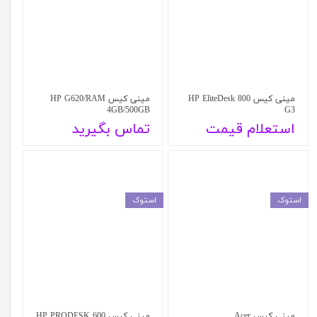
مینی کیس HP EliteDesk 800
مینی کیس HP G620/RAM
4GB/500GB
G3
استعلام قیمت
تماس بگیرید
استوک
استوک
مینی کیس Acer
مینی کیس HP PRODESK 600