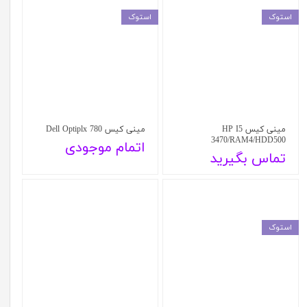
استوک
استوک
مینی کیس HP I5
مینی کیس Dell Optiplx 780
3470/RAM4/HDD500
اتمام موجودی
تماس بگیرید
استوک