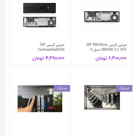
مینی کیس HP PRODesk
مینی کیس HP
800\600 G2 SFF نسل 6
i5n4\ram4\hdd500
۶,۴۰۰,۰۰۰ تومان
۴,۴۹۰,۰۰۰ تومان
استوک
استوک