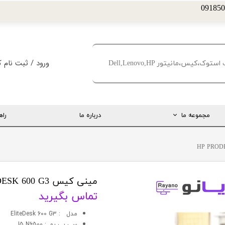
ورود
/
ثبت نام ک
حساب کاربری من
تغییر گذر واژه
مجموعه ما
درباره ما
راه
سفارشات
خروج از حساب کا
ارتباط مستقیم با مدیریت
اینستاگرام
تلگرام
مینی کیس HP PRODESK 600 G3
تماس بگیرید
تماس با ما
مدل : EliteDesk 600 G3
درخواست پشتیبانی
سي پي يو : I5 N6500