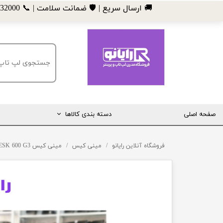
​🚚 ارسال سریع | 🛡️ ضمانت سلامت | 📞 09185032000
صفحه اصلی
دسته بندی کالاها
مانیتور
فروشگاه آنلاین رایانو
مینی کیس
مینی کیس HP PRODESK 600 G3
لپ تاپ
مینی کیس
قطعات کامپیوتر
ماشین های اداری (پرینتر، کپی و ...)