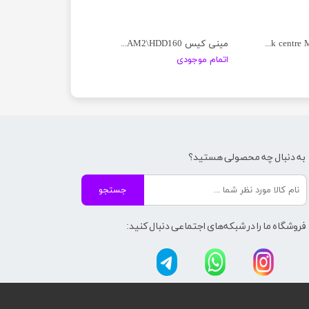
مینی کیس Lenovo Think centre M92P
مینی کیس HP\C2D\RAM2\HDD160
اتمام موجودی
به دنبال چه محصولی هستید؟
جستجو
فروشگاه ما را در شبکه‌های اجتماعی دنبال کنید: