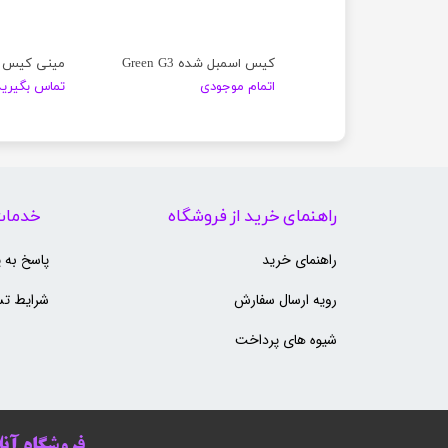
مینی کیس Lenovo Think Center M72E
کیس اسمبل شده Green G3
موجودی
اتمام موجودی
تماس بگیرید
راهنمای خرید از فروشگاه
خدمات
راهنمای خرید
پاسخ به 
رویه ارسال سفارش
شرایط تس
شیوه های پرداخت
فروشگاه آنلا