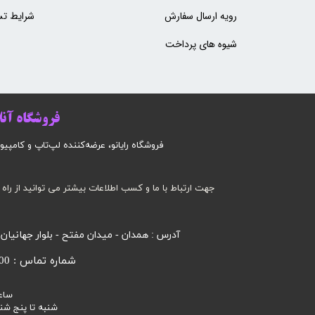
رویه ارسال سفارش
شرایط تس
شیوه های پرداخت
فروشگاه آنلا
فروشگاه رایانو، عرضه‌کننده لپ‌تاپ و کامپیوتر است
جهت ارتباط با ما و کسب اطلاعات بیشتر می توانید از راه 
آدرس : همدان - میدان مفتح - بلوار جهانیان
شماره تماس : 09185032000 محرابی
ساع
شنبه تا پنج شنبه 9 صبح الی