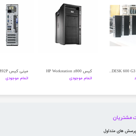
مینی کیس HP PRODESK 600 G3
کیس HP Workstation z800
اتمام موجودی
اتمام موجودی
 مشتریان
پرسش های متداول