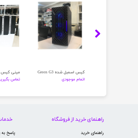
مینی کیس Lenovo Think Center M72E
کیس اسمبل شده Green G3
موجودی
اتمام موجودی
تماس بگیرید
راهنمای خرید از فروشگاه
خدمات
راهنمای خرید
پاسخ به 