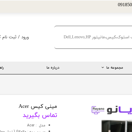
ورود
/
ثبت نام ک
حساب کاربری من
تغییر گذر واژه
مجموعه ما
درباره ما
راه
سفارشات
خروج از حساب کا
ارتباط مستقیم با مدیریت
اینستاگرام
تلگرام
مینی کیس Acer
تماس بگیرید
تماس با ما
مدل : Acer
درخواست پشتیبانی
سي پي يو : G2020 ( نسل چهار ساپورت )