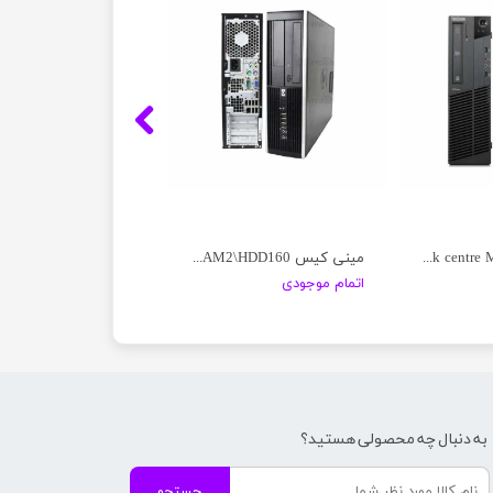
مینی کیس Lenovo Think centre M92P
مینی کیس HP\C2D\RAM2\HDD160
اتمام موجودی
به دنبال چه محصولی هستید؟
جستجو