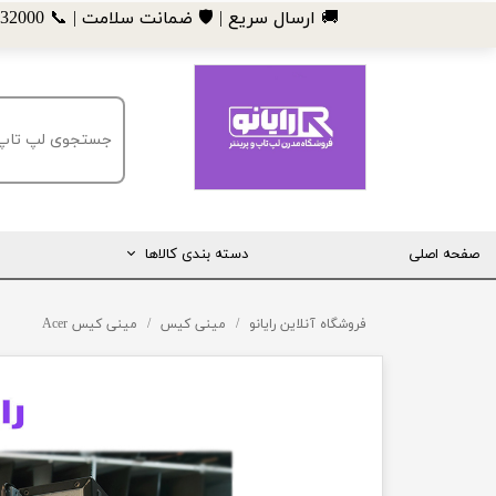
​🚚 ارسال سریع | 🛡️ ضمانت سلامت | 📞 09185032000
صفحه اصلی
دسته بندی کالاها
مانیتور
فروشگاه آنلاین رایانو
مینی کیس
مینی کیس Acer
لپ تاپ
مینی کیس
قطعات کامپیوتر
ماشین های اداری (پرینتر، کپی و ...)