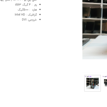
رم : 4 گیگ ddr3
هارد : 500گیگ
گرافيک : Intel HD
خروجی: DVI