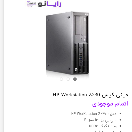
مینی کیس HP Workstation Z230
اتمام موجودی
مدل : HP WorKstation Z230
سي پي يو :I3 نسل 4
رم : 4 گیگ DDR3