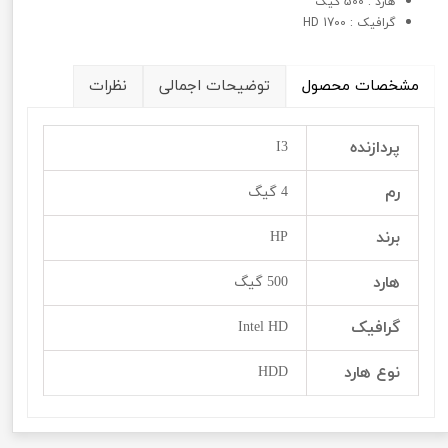
هارد : 500 گیگ
گرافيک : 1700 HD
مشخصات محصول
توضیحات اجمالی
نظرات
پردازنده
I3
رم
4 گیگ
برند
HP
هارد
500 گیگ
گرافيک
Intel HD
نوع هارد
HDD