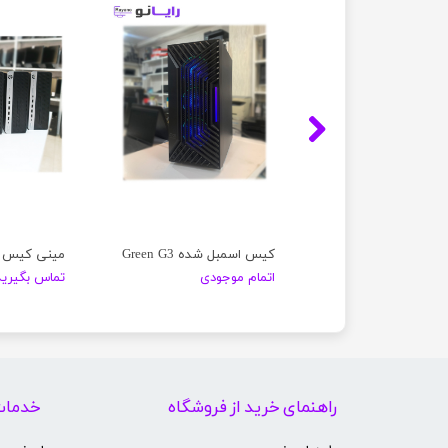
مینی کیس Lenovo Think Center M72E
کیس اسمبل شده Green G3
موجودی
اتمام موجودی
تماس بگیرید
راهنمای خرید از فروشگاه
خدمات