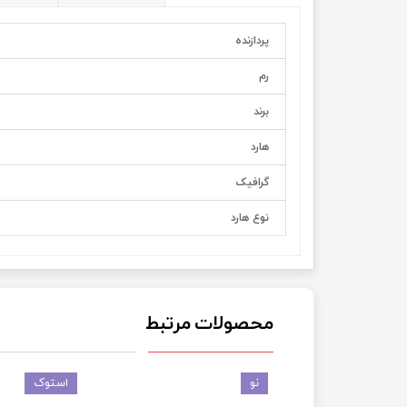
پردازنده
رم
برند
هارد
گرافيک
نوع هارد
محصولات مرتبط
نو
استوک