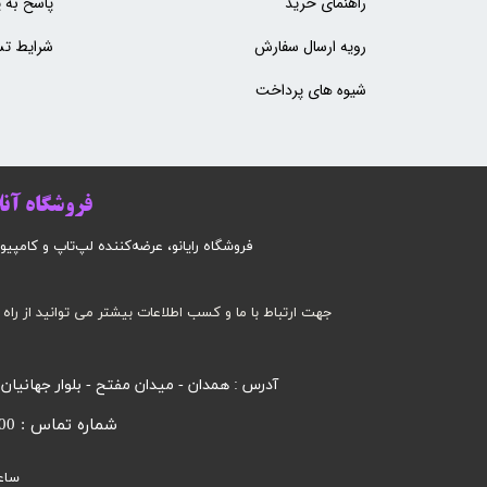
راهنمای خرید
پاسخ به 
رویه ارسال سفارش
شرایط تس
شیوه های پرداخت
فروشگاه آنلا
فروشگاه رایانو، عرضه‌کننده لپ‌تاپ و کامپیوتر است
جهت ارتباط با ما و کسب اطلاعات بیشتر می توانید از راه 
آدرس : همدان - میدان مفتح - بلوار جهانیان
شماره تماس : 09185032000 محرابی
ساع