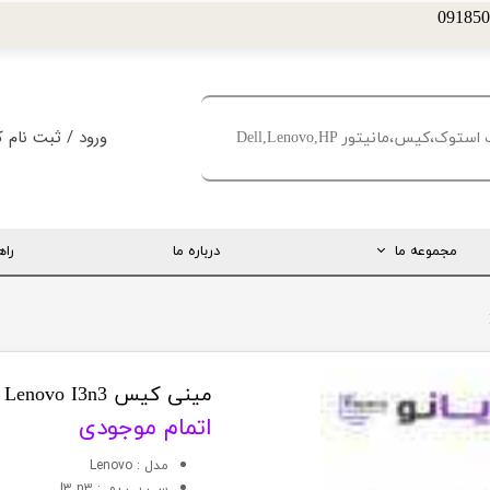
ورود
/
ثبت نام ک
حساب کاربری من
تغییر گذر واژه
مجموعه ما
درباره ما
راه
سفارشات
خروج از حساب کا
ارتباط مستقیم با مدیریت
اینستاگرام
تلگرام
مینی کیس Lenovo I3n3
اتمام موجودی
تماس با ما
مدل : Lenovo
درخواست پشتیبانی
سي پي يو : I3 n3