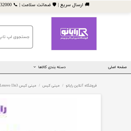
​🚚 ارسال سریع | 🛡️ ضمانت سلامت | 📞 09185032000
صفحه اصلی
دسته بندی کالاها
مانیتور
فروشگاه آنلاین رایانو
مینی کیس
مینی کیس Lenovo I3n3
لپ تاپ
مینی کیس
قطعات کامپیوتر
ماشین های اداری (پرینتر، کپی و ...)