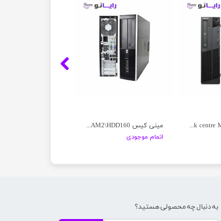
مینی کیس Lenovo Think centre M92P
مینی کیس HP\C2D\RAM2\HDD160
اتمام موجودی
به دنبال چه محصولی هستید؟