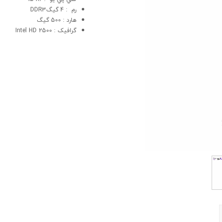
رم : 4 گیگDDR3
هارد : 500 گیگ
گرافيک : 2500 Intel HD