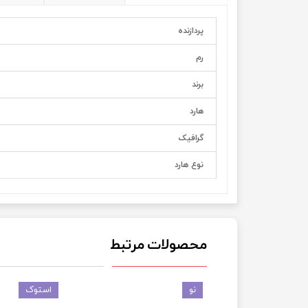
پردازنده
رم
برند
هارد
گرافيک
نوع هارد
محصولات مرتبط
نو
استوک