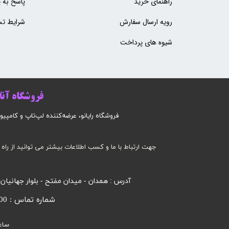
راهنمای خرید
پاسخ به 
رویه ارسال سفارش
شرایط تس
شیوه های پرداخت
فروشگاه آنلا
فروشگاه رایانو، عرضه‌کننده لپ‌تاپ و کامپیوتر است
جهت ارتباط با ما و کسب اطلاعات بیشتر می توانید از راه 
آدرس : همدان - میدان مفتح - بلوار جهانیان
شماره تماس : 09185032000 محرابی
ساع