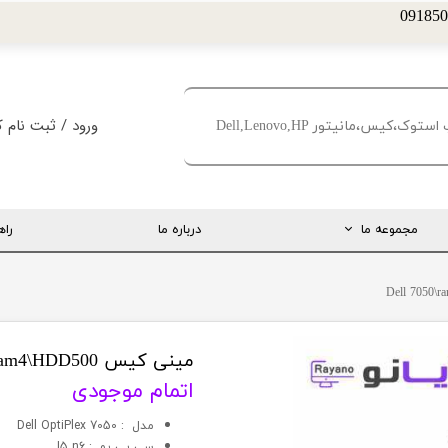
ورود
/
ثبت نام ک
حساب کاربری من
تغییر گذر واژه
مجموعه ما
درباره ما
راه
سفارشات
خروج از حساب کا
ارتباط مستقیم با مدیریت
اینستاگرام
تلگرام
مینی کیس Dell 7050\ram4\HDD500
اتمام موجودی
تماس با ما
مدل : Dell OptiPlex 7050
درخواست پشتیبانی
سي پي يو : I5 n6