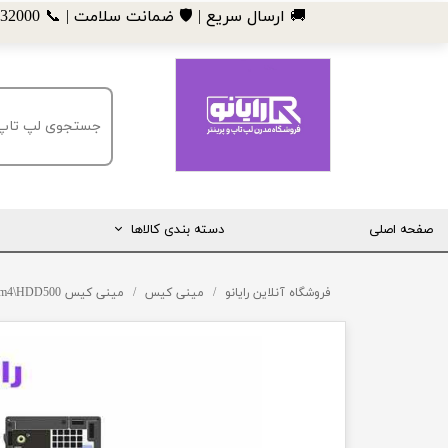
​🚚 ارسال سریع | 🛡️ ضمانت سلامت | 📞 09185032000
صفحه اصلی
دسته بندی کالاها
مانیتور
فروشگاه آنلاین رایانو
مینی کیس
مینی کیس Dell 7050\ram4\HDD500
لپ تاپ
مینی کیس
قطعات کامپیوتر
ماشین های اداری (پرینتر، کپی و ...)