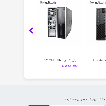
مینی کیس Lenovo Think centre M92P
مینی کیس HP\C2D\RAM2\HDD160
اتمام موجودی
به دنبال چه محصولی هستید؟