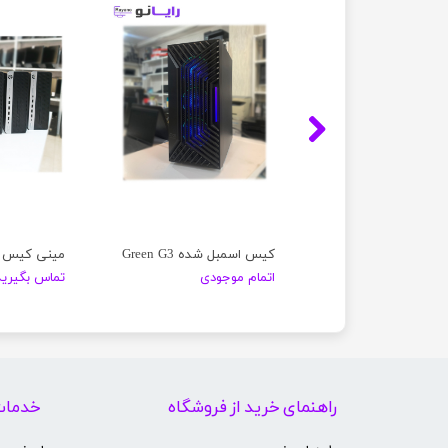
مینی کیس Lenovo Think Center M72E
کیس اسمبل شده Green G3
موجودی
اتمام موجودی
تماس بگیرید
راهنمای خرید از فروشگاه
خدمات