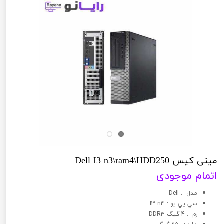
مینی کیس Dell I3 n3\ram4\HDD250
اتمام موجودی
مدل : Dell
سي پي يو : I3 n3
رم : 4 گیگ DDR3