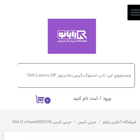
حساب کاربری من
تغییر گذر واژه
سفارشات
خروج از حساب کاربری
ورود
/
ثبت نام کنید
۰
فروشگاه آنلاین رایانو
مینی کیس
مینی کیس Dell I3 n3\ram4\HDD250