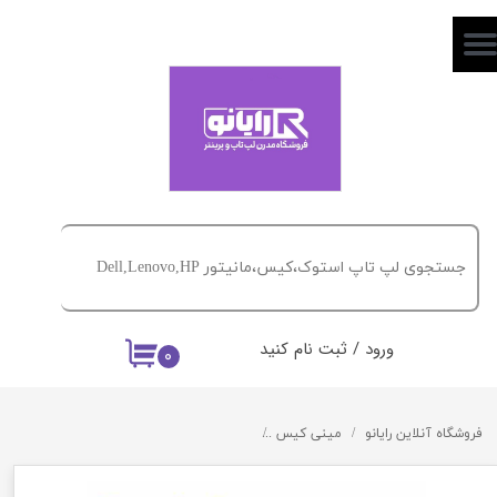
حساب کاربری من
تغییر گذر واژه
سفارشات
خروج از حساب کاربری
ورود
/
ثبت نام کنید
۰
فروشگاه آنلاین رایانو
مینی کیس
مینی کیس Lenovo Think Center edge72