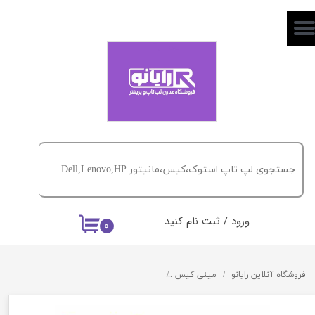
حساب کاربری من
تغییر گذر واژه
سفارشات
خروج از حساب کاربری
ورود
/
ثبت نام کنید
۰
فروشگاه آنلاین رایانو
مینی کیس
مینی کیس HP PRODesk 800\600 G2 SFF نسل 6