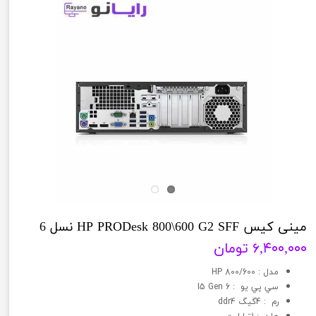
مینی کیس HP PRODesk 800\600 G2 SFF نسل 6
۶,۴۰۰,۰۰۰ تومان
مدل : HP 800/600
سي پي يو : I5 Gen 6
رم : 4گیگ ddr4