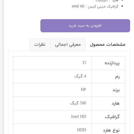
هارد : 1ترابایت
گرافيک مینی کیس : intel HD
افزودن به سبد خرید
مشخصات محصول
معرفی اجمالی
نظرات
پردازنده
I5
رم
4 گیگ
برند
HP
هارد
500 گیگ
گرافيک
Intel HD
نوع هارد
HDD