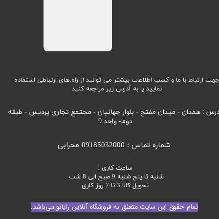
هت ارتباط با ما و کسب اطلاعات بیشتر می توانید از راه های ارتباطی استفاده
نمایید یا به آدرس زیر مراجعه کنید
رس : همدان - میدان مفتح - بلوار جهانیان - مجتمع تجاری پردیس - طبقه
دوم- واحد 9
شماره تماس : 09185032000 محرابی
ساعت کاری :
شنبه تا پنج شنبه 9 صبح الی 8 شب
تحویل کالا 3 تا 7 روز کاری
تمام حقوق این سایت متعلق به فروشگاه آنلاین رایانو می‌باشد.