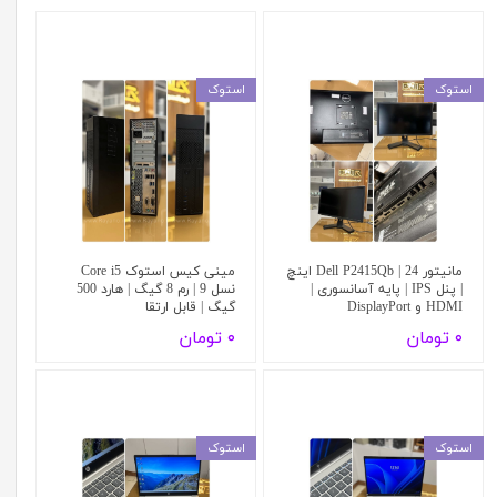
استوک
استوک
مانیتور Dell P2415Qb | 24 اینچ
مینی کیس استوک Core i5
| پنل IPS | پایه آسانسوری |
نسل 9 | رم 8 گیگ | هارد 500
HDMI و DisplayPort
گیگ | قابل ارتقا
۰ تومان
۰ تومان
استوک
استوک