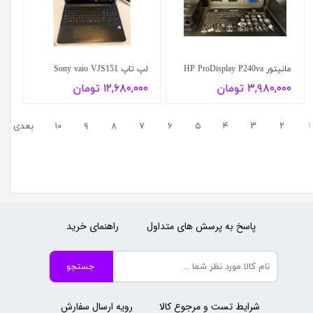
مانیتور HP ProDisplay P240va
لپ تاپ Sony vaio VJS151
۳,۹۸۰,۰۰۰ تومان
۱۲,۶۸۰,۰۰۰ تومان
۱
۲
۳
۴
۵
۶
۷
۸
۹
۱۰
بعدی
پاسخ به پرسش های متداول
راهنمای خرید
جستجو
شرایط تست و مرجوع کالا
رویه ارسال سفارش