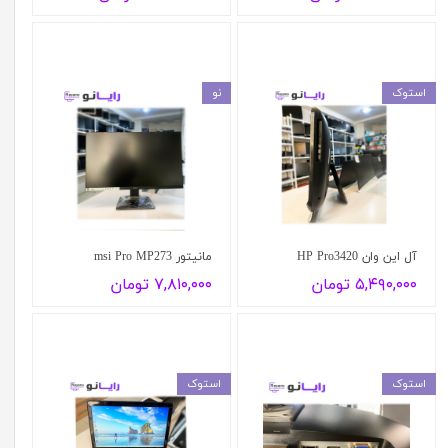
استوک
نو
آل این وان HP Pro3420
مانیتور msi Pro MP273
۵,۴۹۰,۰۰۰ تومان
۷,۸۱۰,۰۰۰ تومان
استوک
استوک