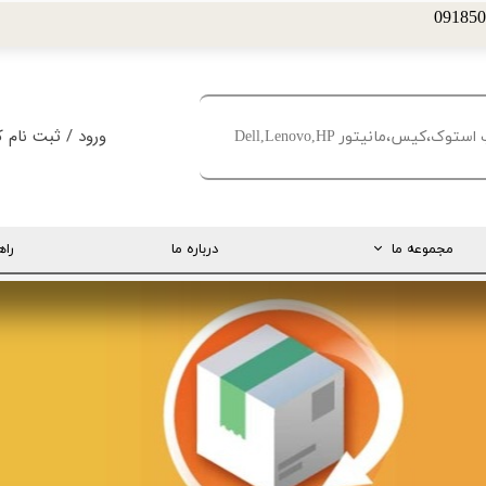
ورود
/
ثبت نام ک
حساب کاربری من
تغییر گذر واژه
مجموعه ما
درباره ما
راه
سفارشات
خروج از حساب کا
ارتباط مستقیم با مدیریت
اینستاگرام
تلگرام
تماس با ما
درخواست پشتیبانی