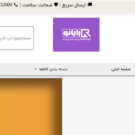
​🚚 ارسال سریع | 🛡️ ضمانت سلامت | 📞 09185032000
صفحه اصلی
دسته بندی کالاها
مانیتور
لپ تاپ
مینی کیس
قطعات کامپیوتر
ماشین های اداری (پرینتر، کپی و ...)