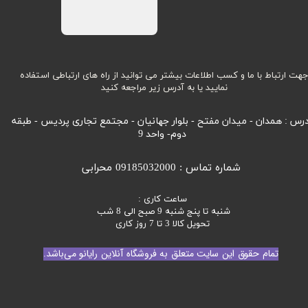
هت ارتباط با ما و کسب اطلاعات بیشتر می توانید از راه های ارتباطی استفاده
نمایید یا به آدرس زیر مراجعه کنید
رس : همدان - میدان مفتح - بلوار جهانیان - مجتمع تجاری پردیس - طبقه
دوم- واحد 9
شماره تماس : 09185032000 محرابی
ساعت کاری :
شنبه تا پنج شنبه 9 صبح الی 8 شب
تحویل کالا 3 تا 7 روز کاری
تمام حقوق این سایت متعلق به فروشگاه آنلاین رایانو می‌باشد.