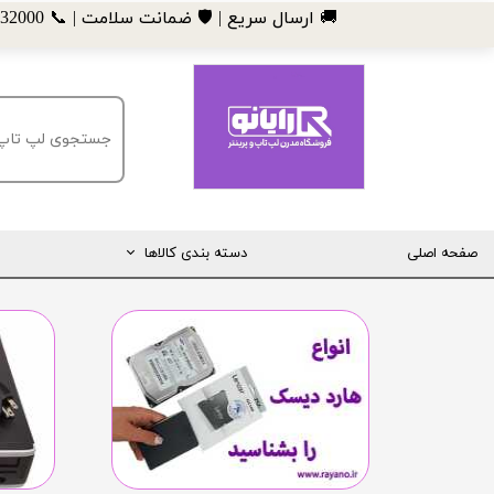
​🚚 ارسال سریع | 🛡️ ضمانت سلامت | 📞 09185032000
صفحه اصلی
دسته بندی کالاها
مانیتور
لپ تاپ
مینی کیس
قطعات کامپیوتر
ماشین های اداری (پرینتر، کپی و ...)