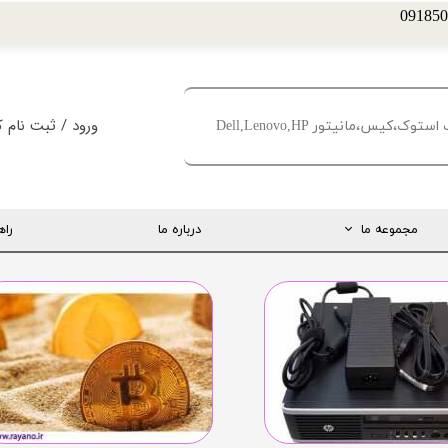
ورود
/
ثبت نام ک
حساب کاربری من
تغییر گذر واژه
مجموعه ما
درباره ما
راه
سفارشات
خروج از حساب کا
ارتباط مستقیم با مدیریت
اینستاگرام
تلگرام
تماس با ما
درخواست پشتیبانی