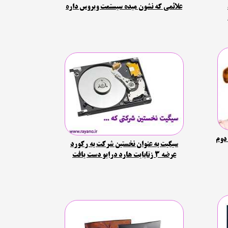
5
علائمی که نشون میده سیستمت ویروس داره
دوم
سیگیت به عنوان نخستین شرکت به رکورد
عرضه 3 زتابایت هارد درایو دست یافت